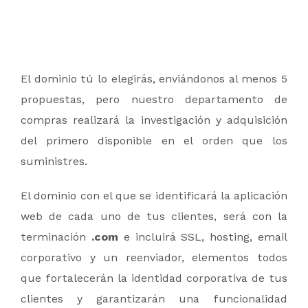
El dominio tú lo elegirás, enviándonos al menos 5
2020 @ Copyright | Web Apps Team LLC
propuestas, pero nuestro departamento de
All Rights Reserved
compras realizará la investigación y adquisición
del primero disponible en el orden que los
suministres.
El dominio con el que se identificará la aplicación
web de cada uno de tus clientes, será con la
terminación
.com
e incluirá SSL, hosting, email
corporativo y un reenviador, elementos todos
que fortalecerán la identidad corporativa de tus
Políticas de Privacidad y No Reembolso
clientes y garantizarán una funcionalidad