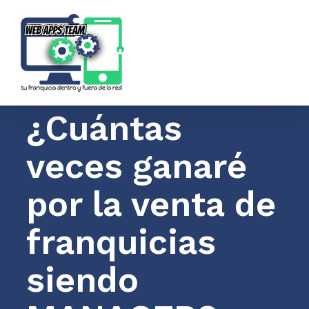
Saltar
al
contenido
¿Cuántas
veces ganaré
por la venta de
franquicias
siendo
2020 @ Copyright | Web Apps Team LLC