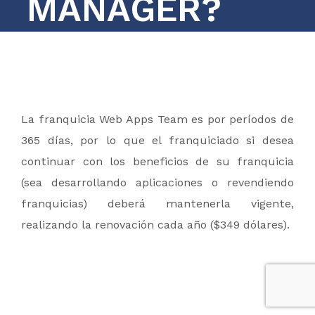
MANAGER?
All Rights Reserved
La franquicia Web Apps Team es por períodos de
365 días, por lo que el franquiciado si desea
continuar con los beneficios de su franquicia
(sea desarrollando aplicaciones o revendiendo
Políticas de Privacidad y No Reembolso
franquicias) deberá mantenerla vigente,
realizando la renovación cada año ($349 dólares).
Términos & Condiciones
FAQ - Preguntas Frecuentes