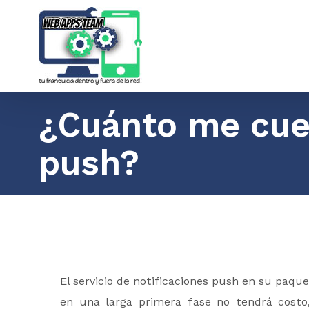
Saltar
al
contenido
¿Cuánto me cues
push?
El servicio de notificaciones push en su paque
en una larga primera fase no tendrá cost