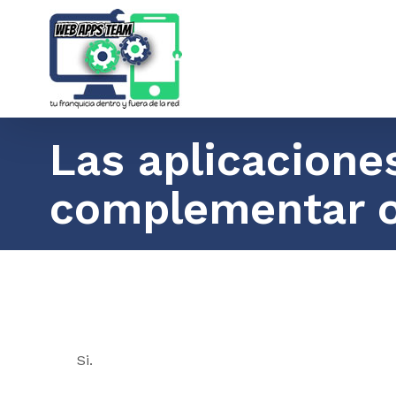
Saltar
al
contenido
Las aplicacion
complementar o
Si.