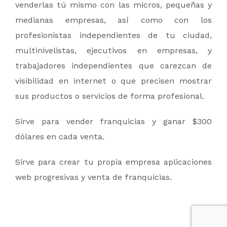
2020 @ Copyright | Web Apps Team LLC
venderlas tú mismo con las micros, pequeñas y
All Rights Reserved
medianas empresas, así como con los
profesionistas independientes de tu ciudad,
multinivelistas, ejecutivos en empresas, y
trabajadores independientes que carezcan de
visibilidad en internet o que precisen mostrar
sus productos o servicios de forma profesional.
Sirve para vender franquicias y ganar $300
dólares en cada venta.
Políticas de Privacidad y No Reembolso
Sirve para crear tu propia empresa aplicaciones
web progresivas y venta de franquicias.
Términos & Condiciones
FAQ - Preguntas Frecuentes